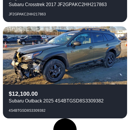
Subaru Crosstrek 2017 JF2GPAKC2HH217863
JF2GPAKC2HH217863
$
12,100.00
Subaru Outback 2025 4S4BTGSD8S3309382
4S4BTGSD8S3309382