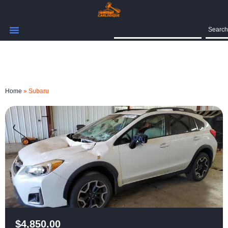
Search
Home
»
Subaru
$
4,850.00